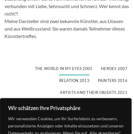
verbunden mit Liebe, Sehnsucht und Schmerz. Wer kennt das
nicht?!
Meine Darsteller sind zwei bekannte Künstler, aus Litauen
und aus Weißrussland. Sie waren damals Teilnehmer dieses
Künstlertreffes.
THE WORLD IN MY EYES 2005
HEROES 2007
RELATION 2013
PAINTERS 2016
ARTISTS AND THEIR OBJEKTS 2021
UNTER DEM HIMMEL (2023)
Wir schätzen Ihre Privatsphäre
UNTER DEM HIMMEL – 2 (2024)
Wir verwenden Cookies, um Ihr Surferlebnis zu verbessern,
personalisierte Anzeigen oder Inhalte einzusetzen und unseren
SCHÖNHEITSKOLLER 2025
Datenverkehr zu analysieren. Wenn Sie auf „Alle akzeptieren"