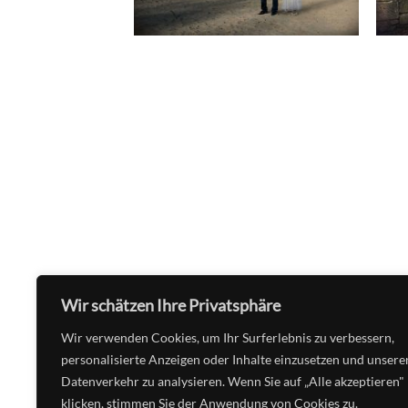
Wir schätzen Ihre Privatsphäre
Wir verwenden Cookies, um Ihr Surferlebnis zu verbessern,
THE WORLD IN MY EYES 2005
HEROES 2
personalisierte Anzeigen oder Inhalte einzusetzen und unsere
Datenverkehr zu analysieren. Wenn Sie auf „Alle akzeptieren"
klicken, stimmen Sie der Anwendung von Cookies zu.